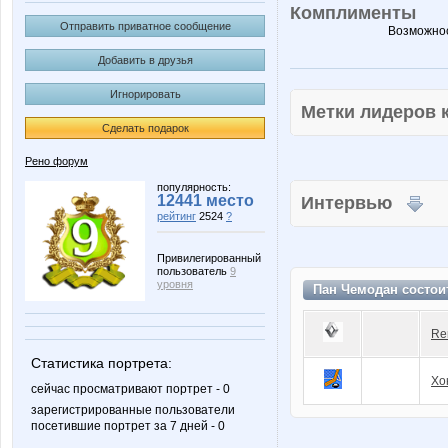
Комплименты
Отправить приватное сообщение
Возможнос
Добавить в друзья
Игнорировать
Метки лидеров
Сделать подарок
Рено форум
популярность:
12441 место
Интервью
рейтинг
2524
?
Привилегированный
пользователь
9
уровня
Пан Чемодан состои
Re
Статистика портрета:
Хо
сейчас просматривают портрет - 0
зарегистрированные пользователи
посетившие портрет за 7 дней - 0